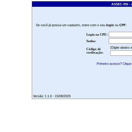
ASSEC-RN -
Se você já possui um cadastro, entre com o seu
login
ou
CPF
:
Login ou CPF:
Senha:
(Digite abaixo
Código de
verificação:
Primeiro acesso? Clique
Versão: 1.1.0 - 15/08/2025